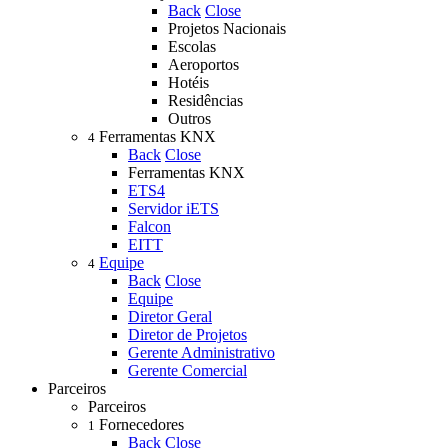
Back
Close
Projetos Nacionais
Escolas
Aeroportos
Hotéis
Residências
Outros
Ferramentas KNX
4
Back
Close
Ferramentas KNX
ETS4
Servidor iETS
Falcon
EITT
Equipe
4
Back
Close
Equipe
Diretor Geral
Diretor de Projetos
Gerente Administrativo
Gerente Comercial
Parceiros
Parceiros
Fornecedores
1
Back
Close