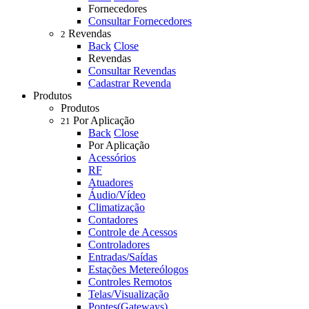
Fornecedores
Consultar Fornecedores
Revendas
2
Back
Close
Revendas
Consultar Revendas
Cadastrar Revenda
Produtos
Produtos
Por Aplicação
21
Back
Close
Por Aplicação
Acessórios
RF
Atuadores
Áudio/Vídeo
Climatização
Contadores
Controle de Acessos
Controladores
Entradas/Saídas
Estações Metereólogos
Controles Remotos
Telas/Visualização
Pontes(Gateways)