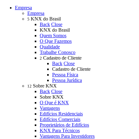
Empresa
Empresa
KNX do Brasil
5
Back
Close
KNX do Brasil
Quem Somos
O Que Fazemos
Qualidade
Trabalhe Conosco
Cadastro de Cliente
2
Back
Close
Cadastro de Cliente
Pessoa Física
Pessoa Jurídica
Sobre KNX
12
Back
Close
Sobre KNX
O Que é KNX
Vantagens
Edifícios Residenciais
Edifícios Comerciais
Proprietários de Edifícios
KNX Para Técnicos
Vantagens Para Investidores