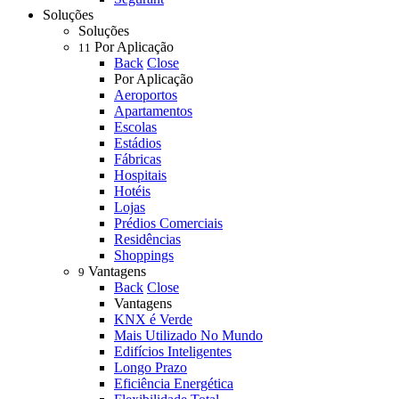
Soluções
Soluções
Por Aplicação
11
Back
Close
Por Aplicação
Aeroportos
Apartamentos
Escolas
Estádios
Fábricas
Hospitais
Hotéis
Lojas
Prédios Comerciais
Residências
Shoppings
Vantagens
9
Back
Close
Vantagens
KNX é Verde
Mais Utilizado No Mundo
Edifícios Inteligentes
Longo Prazo
Eficiência Energética