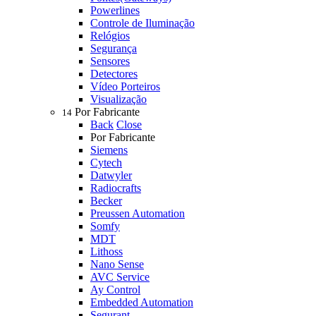
Powerlines
Controle de Iluminação
Relógios
Segurança
Sensores
Detectores
Vídeo Porteiros
Visualização
Por Fabricante
14
Back
Close
Por Fabricante
Siemens
Cytech
Datwyler
Radiocrafts
Becker
Preussen Automation
Somfy
MDT
Lithoss
Nano Sense
AVC Service
Ay Control
Embedded Automation
Segurant