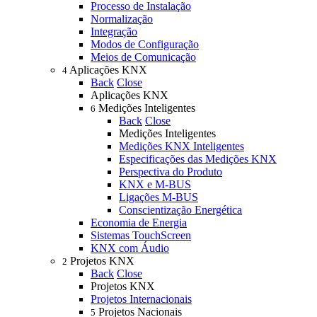
Processo de Instalação
Normalização
Integração
Modos de Configuração
Meios de Comunicação
Aplicações KNX
4
Back
Close
Aplicações KNX
Medições Inteligentes
6
Back
Close
Medições Inteligentes
Medições KNX Inteligentes
Especificações das Medições KNX
Perspectiva do Produto
KNX e M-BUS
Ligações M-BUS
Conscientização Energética
Economia de Energia
Sistemas TouchScreen
KNX com Áudio
Projetos KNX
2
Back
Close
Projetos KNX
Projetos Internacionais
Projetos Nacionais
5