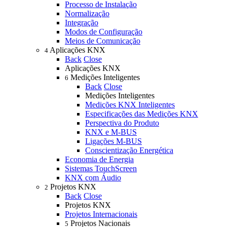
Processo de Instalação
Normalização
Integração
Modos de Configuração
Meios de Comunicação
Aplicações KNX
4
Back
Close
Aplicações KNX
Medições Inteligentes
6
Back
Close
Medições Inteligentes
Medições KNX Inteligentes
Especificações das Medições KNX
Perspectiva do Produto
KNX e M-BUS
Ligações M-BUS
Conscientização Energética
Economia de Energia
Sistemas TouchScreen
KNX com Áudio
Projetos KNX
2
Back
Close
Projetos KNX
Projetos Internacionais
Projetos Nacionais
5