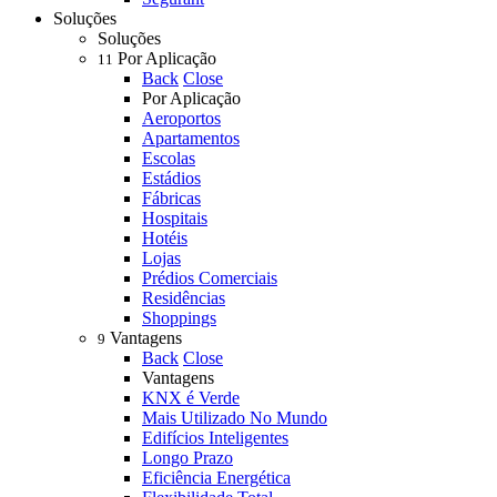
Soluções
Soluções
Por Aplicação
11
Back
Close
Por Aplicação
Aeroportos
Apartamentos
Escolas
Estádios
Fábricas
Hospitais
Hotéis
Lojas
Prédios Comerciais
Residências
Shoppings
Vantagens
9
Back
Close
Vantagens
KNX é Verde
Mais Utilizado No Mundo
Edifícios Inteligentes
Longo Prazo
Eficiência Energética