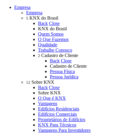
Empresa
Empresa
KNX do Brasil
5
Back
Close
KNX do Brasil
Quem Somos
O Que Fazemos
Qualidade
Trabalhe Conosco
Cadastro de Cliente
2
Back
Close
Cadastro de Cliente
Pessoa Física
Pessoa Jurídica
Sobre KNX
12
Back
Close
Sobre KNX
O Que é KNX
Vantagens
Edifícios Residenciais
Edifícios Comerciais
Proprietários de Edifícios
KNX Para Técnicos
Vantagens Para Investidores