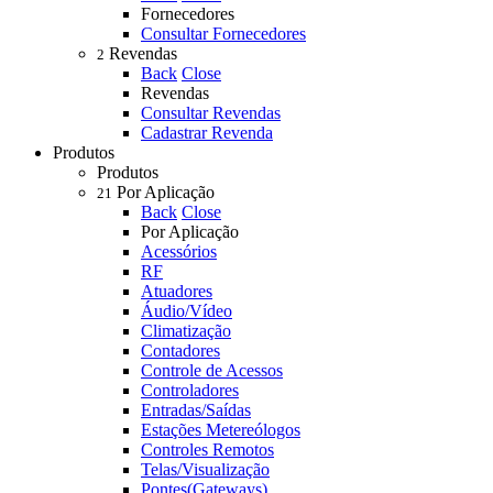
Fornecedores
Consultar Fornecedores
Revendas
2
Back
Close
Revendas
Consultar Revendas
Cadastrar Revenda
Produtos
Produtos
Por Aplicação
21
Back
Close
Por Aplicação
Acessórios
RF
Atuadores
Áudio/Vídeo
Climatização
Contadores
Controle de Acessos
Controladores
Entradas/Saídas
Estações Metereólogos
Controles Remotos
Telas/Visualização
Pontes(Gateways)