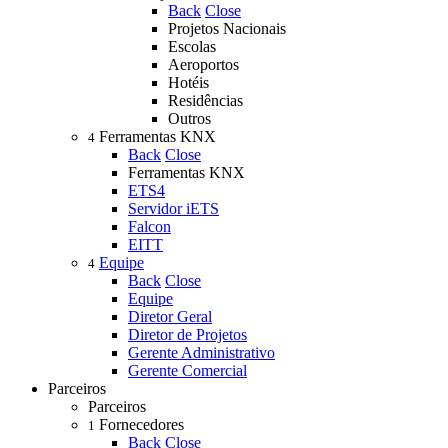
Back
Close
Projetos Nacionais
Escolas
Aeroportos
Hotéis
Residências
Outros
Ferramentas KNX
4
Back
Close
Ferramentas KNX
ETS4
Servidor iETS
Falcon
EITT
Equipe
4
Back
Close
Equipe
Diretor Geral
Diretor de Projetos
Gerente Administrativo
Gerente Comercial
Parceiros
Parceiros
Fornecedores
1
Back
Close