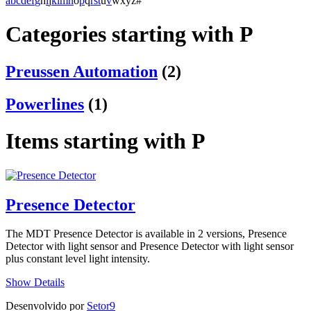
a
b
c
d
e
f
g
h
i
j
k
l
m
n
o
p
q
r
s
t
u
v
w
x
y
z
#
Categories starting with P
Preussen Automation
(2)
Powerlines
(1)
Items starting with P
Presence Detector
The MDT Presence Detector is available in 2 versions, Presence
Detector with light sensor and Presence Detector with light sensor
plus constant level light intensity.
Show Details
Desenvolvido por
Setor9