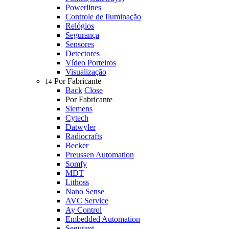
Powerlines
Controle de Iluminação
Relógios
Segurança
Sensores
Detectores
Vídeo Porteiros
Visualização
Por Fabricante
14
Back
Close
Por Fabricante
Siemens
Cytech
Datwyler
Radiocrafts
Becker
Preussen Automation
Somfy
MDT
Lithoss
Nano Sense
AVC Service
Ay Control
Embedded Automation
Segurant