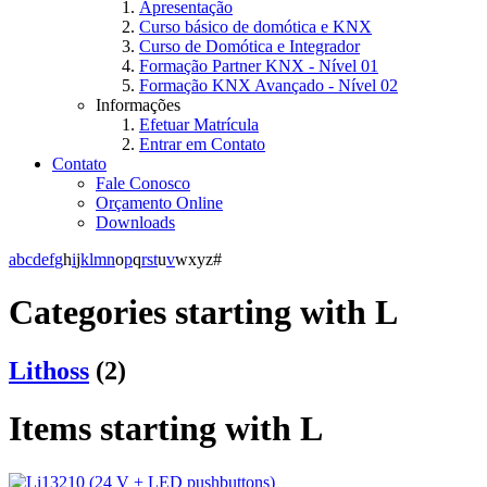
Apresentação
Curso básico de domótica e KNX
Curso de Domótica e Integrador
Formação Partner KNX - Nível 01
Formação KNX Avançado - Nível 02
Informações
Efetuar Matrícula
Entrar em Contato
Contato
Fale Conosco
Orçamento Online
Downloads
a
b
c
d
e
f
g
h
i
j
k
l
m
n
o
p
q
r
s
t
u
v
w
x
y
z
#
Categories starting with L
Lithoss
(2)
Items starting with L