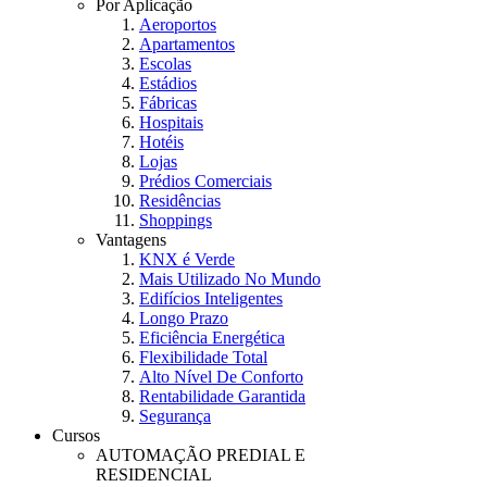
Por Aplicação
Aeroportos
Apartamentos
Escolas
Estádios
Fábricas
Hospitais
Hotéis
Lojas
Prédios Comerciais
Residências
Shoppings
Vantagens
KNX é Verde
Mais Utilizado No Mundo
Edifícios Inteligentes
Longo Prazo
Eficiência Energética
Flexibilidade Total
Alto Nível De Conforto
Rentabilidade Garantida
Segurança
Cursos
AUTOMAÇÃO PREDIAL E
RESIDENCIAL