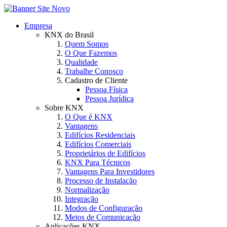
Empresa
KNX do Brasil
Quem Somos
O Que Fazemos
Qualidade
Trabalhe Conosco
Cadastro de Cliente
Pessoa Física
Pessoa Jurídica
Sobre KNX
O Que é KNX
Vantagens
Edifícios Residenciais
Edifícios Comerciais
Proprietários de Edifícios
KNX Para Técnicos
Vantagens Para Investidores
Processo de Instalação
Normalização
Integração
Modos de Configuração
Meios de Comunicação
Aplicações KNX