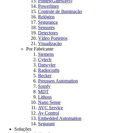
Pontes(Gateways)
Powerlines
Controle de Iluminação
Relógios
Segurança
Sensores
Detectores
Vídeo Porteiros
Visualização
Por Fabricante
Siemens
Cytech
Datwyler
Radiocrafts
Becker
Preussen Automation
Somfy
MDT
Lithoss
Nano Sense
AVC Service
Ay Control
Embedded Automation
Segurant
Soluções