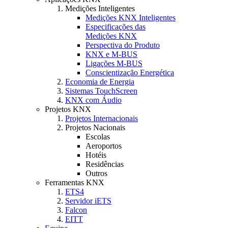
Medições Inteligentes
Medições KNX Inteligentes
Especificações das
Medições KNX
Perspectiva do Produto
KNX e M-BUS
Ligações M-BUS
Conscientização Energética
Economia de Energia
Sistemas TouchScreen
KNX com Áudio
Projetos KNX
Projetos Internacionais
Projetos Nacionais
Escolas
Aeroportos
Hotéis
Residências
Outros
Ferramentas KNX
ETS4
Servidor iETS
Falcon
EITT