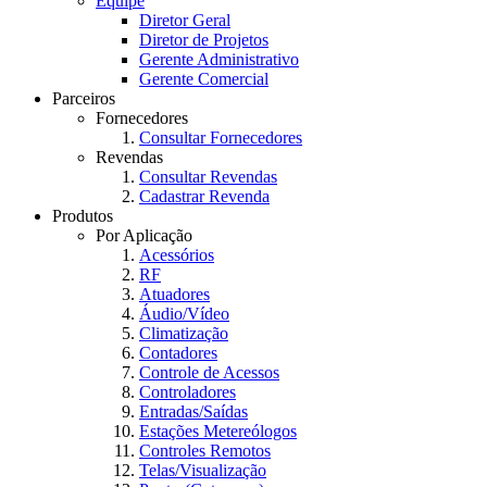
Equipe
Diretor Geral
Diretor de Projetos
Gerente Administrativo
Gerente Comercial
Parceiros
Fornecedores
Consultar Fornecedores
Revendas
Consultar Revendas
Cadastrar Revenda
Produtos
Por Aplicação
Acessórios
RF
Atuadores
Áudio/Vídeo
Climatização
Contadores
Controle de Acessos
Controladores
Entradas/Saídas
Estações Metereólogos
Controles Remotos
Telas/Visualização