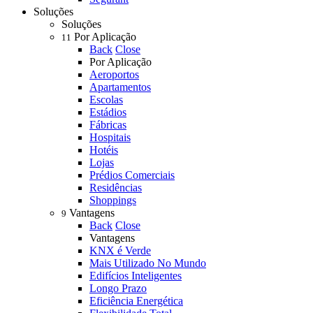
Soluções
Soluções
Por Aplicação
11
Back
Close
Por Aplicação
Aeroportos
Apartamentos
Escolas
Estádios
Fábricas
Hospitais
Hotéis
Lojas
Prédios Comerciais
Residências
Shoppings
Vantagens
9
Back
Close
Vantagens
KNX é Verde
Mais Utilizado No Mundo
Edifícios Inteligentes
Longo Prazo
Eficiência Energética