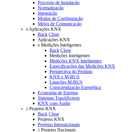
Processo de Instalação
Normalização
Integração
Modos de Configuração
Meios de Comunicação
Aplicações KNX
4
Back
Close
Aplicações KNX
Medições Inteligentes
6
Back
Close
Medições Inteligentes
Medições KNX Inteligentes
Especificações das Medições KNX
Perspectiva do Produto
KNX e M-BUS
Ligações M-BUS
Conscientização Energética
Economia de Energia
Sistemas TouchScreen
KNX com Áudio
Projetos KNX
2
Back
Close
Projetos KNX
Projetos Internacionais
Projetos Nacionais
5