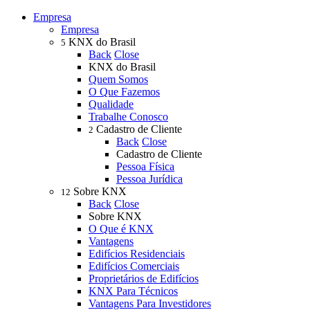
Empresa
Empresa
KNX do Brasil
5
Back
Close
KNX do Brasil
Quem Somos
O Que Fazemos
Qualidade
Trabalhe Conosco
Cadastro de Cliente
2
Back
Close
Cadastro de Cliente
Pessoa Física
Pessoa Jurídica
Sobre KNX
12
Back
Close
Sobre KNX
O Que é KNX
Vantagens
Edifícios Residenciais
Edifícios Comerciais
Proprietários de Edifícios
KNX Para Técnicos
Vantagens Para Investidores