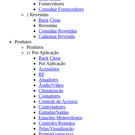
Fornecedores
Consultar Fornecedores
Revendas
2
Back
Close
Revendas
Consultar Revendas
Cadastrar Revenda
Produtos
Produtos
Por Aplicação
21
Back
Close
Por Aplicação
Acessórios
RF
Atuadores
Áudio/Vídeo
Climatização
Contadores
Controle de Acessos
Controladores
Entradas/Saídas
Estações Metereólogos
Controles Remotos
Telas/Visualização
Pontes(Gateways)