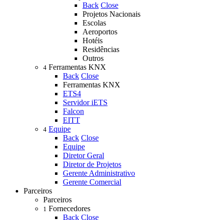
Back
Close
Projetos Nacionais
Escolas
Aeroportos
Hotéis
Residências
Outros
Ferramentas KNX
4
Back
Close
Ferramentas KNX
ETS4
Servidor iETS
Falcon
EITT
Equipe
4
Back
Close
Equipe
Diretor Geral
Diretor de Projetos
Gerente Administrativo
Gerente Comercial
Parceiros
Parceiros
Fornecedores
1
Back
Close