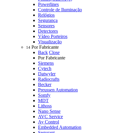
Powerlines
Controle de Iluminação
Relógios
Segurança
Sensores
Detectores
Vídeo Porteiros
Visualização
Por Fabricante
14
Back
Close
Por Fabricante
Siemens
Cytech
Datwyler
Radiocrafts
Becker
Preussen Automation
Somfy
MDT
Lithoss
Nano Sense
AVC Service
Ay Control
Embedded Automation
Segurant