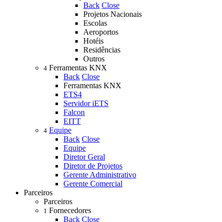
Back
Close
Projetos Nacionais
Escolas
Aeroportos
Hotéis
Residências
Outros
Ferramentas KNX
4
Back
Close
Ferramentas KNX
ETS4
Servidor iETS
Falcon
EITT
Equipe
4
Back
Close
Equipe
Diretor Geral
Diretor de Projetos
Gerente Administrativo
Gerente Comercial
Parceiros
Parceiros
Fornecedores
1
Back
Close