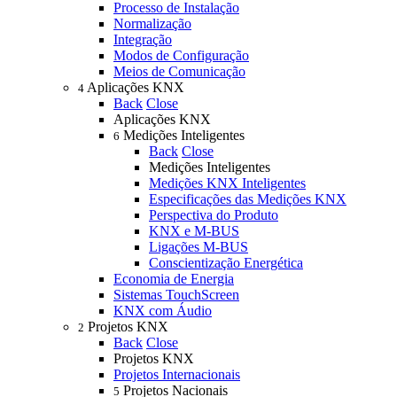
Processo de Instalação
Normalização
Integração
Modos de Configuração
Meios de Comunicação
Aplicações KNX
4
Back
Close
Aplicações KNX
Medições Inteligentes
6
Back
Close
Medições Inteligentes
Medições KNX Inteligentes
Especificações das Medições KNX
Perspectiva do Produto
KNX e M-BUS
Ligações M-BUS
Conscientização Energética
Economia de Energia
Sistemas TouchScreen
KNX com Áudio
Projetos KNX
2
Back
Close
Projetos KNX
Projetos Internacionais
Projetos Nacionais
5