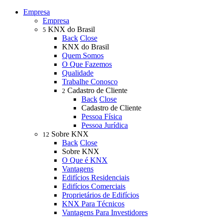
Empresa
Empresa
KNX do Brasil
5
Back
Close
KNX do Brasil
Quem Somos
O Que Fazemos
Qualidade
Trabalhe Conosco
Cadastro de Cliente
2
Back
Close
Cadastro de Cliente
Pessoa Física
Pessoa Jurídica
Sobre KNX
12
Back
Close
Sobre KNX
O Que é KNX
Vantagens
Edifícios Residenciais
Edifícios Comerciais
Proprietários de Edifícios
KNX Para Técnicos
Vantagens Para Investidores