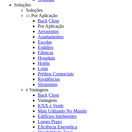
Soluções
Soluções
Por Aplicação
11
Back
Close
Por Aplicação
Aeroportos
Apartamentos
Escolas
Estádios
Fábricas
Hospitais
Hotéis
Lojas
Prédios Comerciais
Residências
Shoppings
Vantagens
9
Back
Close
Vantagens
KNX é Verde
Mais Utilizado No Mundo
Edifícios Inteligentes
Longo Prazo
Eficiência Energética