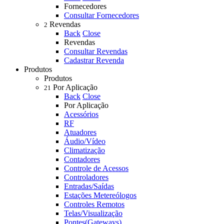
Fornecedores
Consultar Fornecedores
Revendas
2
Back
Close
Revendas
Consultar Revendas
Cadastrar Revenda
Produtos
Produtos
Por Aplicação
21
Back
Close
Por Aplicação
Acessórios
RF
Atuadores
Áudio/Vídeo
Climatização
Contadores
Controle de Acessos
Controladores
Entradas/Saídas
Estações Metereólogos
Controles Remotos
Telas/Visualização
Pontes(Gateways)