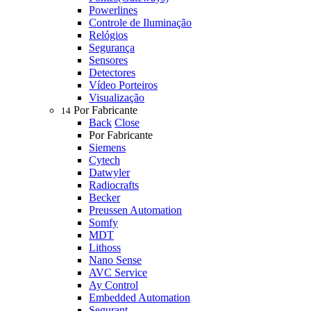
Powerlines
Controle de Iluminação
Relógios
Segurança
Sensores
Detectores
Vídeo Porteiros
Visualização
Por Fabricante
14
Back
Close
Por Fabricante
Siemens
Cytech
Datwyler
Radiocrafts
Becker
Preussen Automation
Somfy
MDT
Lithoss
Nano Sense
AVC Service
Ay Control
Embedded Automation
Segurant