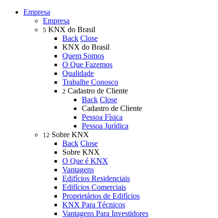
Empresa
Empresa
KNX do Brasil
5
Back
Close
KNX do Brasil
Quem Somos
O Que Fazemos
Qualidade
Trabalhe Conosco
Cadastro de Cliente
2
Back
Close
Cadastro de Cliente
Pessoa Física
Pessoa Jurídica
Sobre KNX
12
Back
Close
Sobre KNX
O Que é KNX
Vantagens
Edifícios Residenciais
Edifícios Comerciais
Proprietários de Edifícios
KNX Para Técnicos
Vantagens Para Investidores