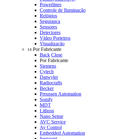
Powerlines
Controle de Iluminação
Relógios
Segurança
Sensores
Detectores
Vídeo Porteiros
Visualização
Por Fabricante
14
Back
Close
Por Fabricante
Siemens
Cytech
Datwyler
Radiocrafts
Becker
Preussen Automation
Somfy
MDT
Lithoss
Nano Sense
AVC Service
Ay Control
Embedded Automation
Segurant