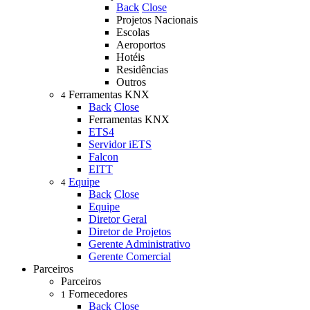
Back
Close
Projetos Nacionais
Escolas
Aeroportos
Hotéis
Residências
Outros
Ferramentas KNX
4
Back
Close
Ferramentas KNX
ETS4
Servidor iETS
Falcon
EITT
Equipe
4
Back
Close
Equipe
Diretor Geral
Diretor de Projetos
Gerente Administrativo
Gerente Comercial
Parceiros
Parceiros
Fornecedores
1
Back
Close