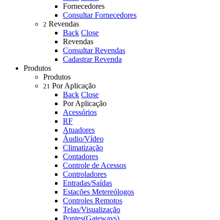
Fornecedores
Consultar Fornecedores
Revendas
2
Back
Close
Revendas
Consultar Revendas
Cadastrar Revenda
Produtos
Produtos
Por Aplicação
21
Back
Close
Por Aplicação
Acessórios
RF
Atuadores
Áudio/Vídeo
Climatização
Contadores
Controle de Acessos
Controladores
Entradas/Saídas
Estações Metereólogos
Controles Remotos
Telas/Visualização
Pontes(Gateways)