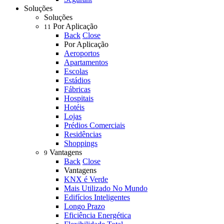
Soluções
Soluções
Por Aplicação
11
Back
Close
Por Aplicação
Aeroportos
Apartamentos
Escolas
Estádios
Fábricas
Hospitais
Hotéis
Lojas
Prédios Comerciais
Residências
Shoppings
Vantagens
9
Back
Close
Vantagens
KNX é Verde
Mais Utilizado No Mundo
Edifícios Inteligentes
Longo Prazo
Eficiência Energética