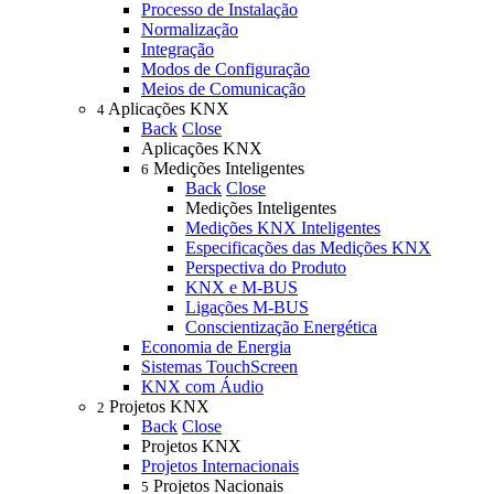
Processo de Instalação
Normalização
Integração
Modos de Configuração
Meios de Comunicação
Aplicações KNX
4
Back
Close
Aplicações KNX
Medições Inteligentes
6
Back
Close
Medições Inteligentes
Medições KNX Inteligentes
Especificações das Medições KNX
Perspectiva do Produto
KNX e M-BUS
Ligações M-BUS
Conscientização Energética
Economia de Energia
Sistemas TouchScreen
KNX com Áudio
Projetos KNX
2
Back
Close
Projetos KNX
Projetos Internacionais
Projetos Nacionais
5