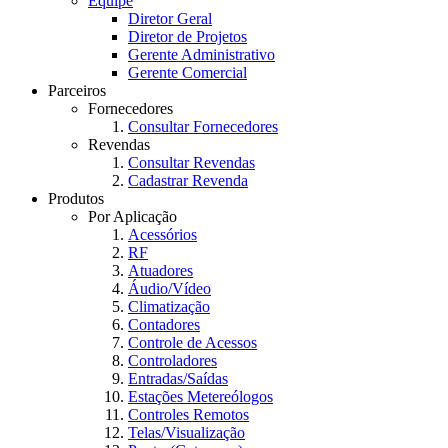
Equipe
Diretor Geral
Diretor de Projetos
Gerente Administrativo
Gerente Comercial
Parceiros
Fornecedores
Consultar Fornecedores
Revendas
Consultar Revendas
Cadastrar Revenda
Produtos
Por Aplicação
Acessórios
RF
Atuadores
Áudio/Vídeo
Climatização
Contadores
Controle de Acessos
Controladores
Entradas/Saídas
Estações Metereólogos
Controles Remotos
Telas/Visualização