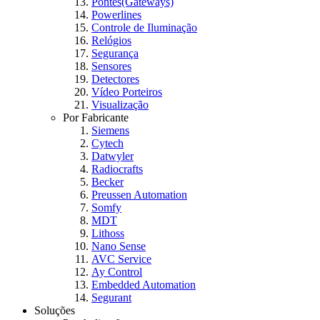
Pontes(Gateways)
Powerlines
Controle de Iluminação
Relógios
Segurança
Sensores
Detectores
Vídeo Porteiros
Visualização
Por Fabricante
Siemens
Cytech
Datwyler
Radiocrafts
Becker
Preussen Automation
Somfy
MDT
Lithoss
Nano Sense
AVC Service
Ay Control
Embedded Automation
Segurant
Soluções