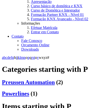
Apresentação
Curso básico de domótica e KNX
Curso de Domótica e Integrador
Formação Partner KNX - Nível 01
Formação KNX Avançado - Nível 02
Informações
Efetuar Matrícula
Entrar em Contato
Contato
Fale Conosco
Orçamento Online
Downloads
a
b
c
d
e
f
g
h
i
j
k
l
m
n
o
p
q
r
s
t
u
v
w
x
y
z
#
Categories starting with P
Preussen Automation
(2)
Powerlines
(1)
Items starting with P