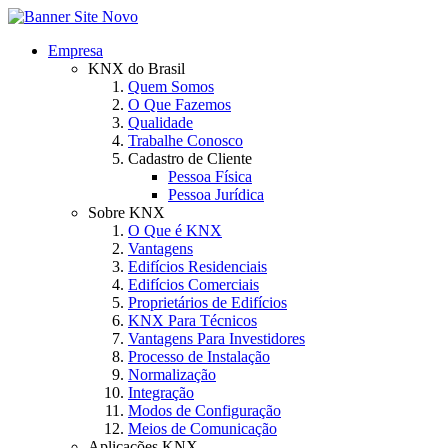
Empresa
KNX do Brasil
Quem Somos
O Que Fazemos
Qualidade
Trabalhe Conosco
Cadastro de Cliente
Pessoa Física
Pessoa Jurídica
Sobre KNX
O Que é KNX
Vantagens
Edifícios Residenciais
Edifícios Comerciais
Proprietários de Edifícios
KNX Para Técnicos
Vantagens Para Investidores
Processo de Instalação
Normalização
Integração
Modos de Configuração
Meios de Comunicação
Aplicações KNX