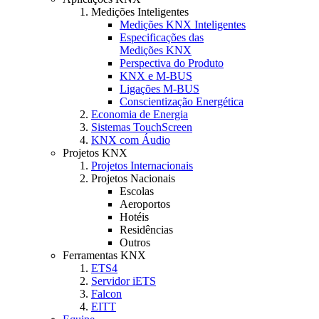
Medições Inteligentes
Medições KNX Inteligentes
Especificações das
Medições KNX
Perspectiva do Produto
KNX e M-BUS
Ligações M-BUS
Conscientização Energética
Economia de Energia
Sistemas TouchScreen
KNX com Áudio
Projetos KNX
Projetos Internacionais
Projetos Nacionais
Escolas
Aeroportos
Hotéis
Residências
Outros
Ferramentas KNX
ETS4
Servidor iETS
Falcon
EITT