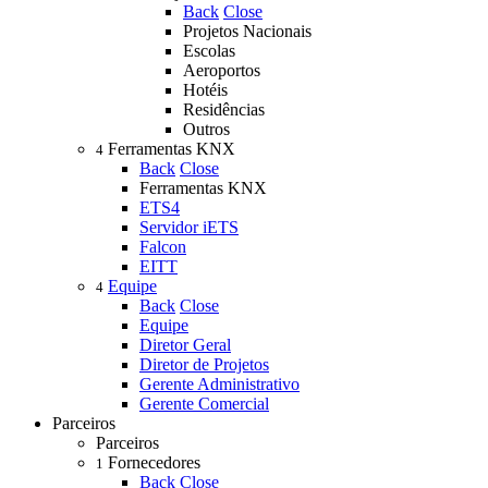
Back
Close
Projetos Nacionais
Escolas
Aeroportos
Hotéis
Residências
Outros
Ferramentas KNX
4
Back
Close
Ferramentas KNX
ETS4
Servidor iETS
Falcon
EITT
Equipe
4
Back
Close
Equipe
Diretor Geral
Diretor de Projetos
Gerente Administrativo
Gerente Comercial
Parceiros
Parceiros
Fornecedores
1
Back
Close