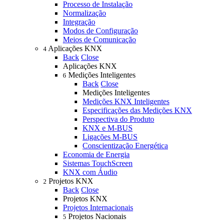
Processo de Instalação
Normalização
Integração
Modos de Configuração
Meios de Comunicação
Aplicações KNX
4
Back
Close
Aplicações KNX
Medições Inteligentes
6
Back
Close
Medições Inteligentes
Medições KNX Inteligentes
Especificações das Medições KNX
Perspectiva do Produto
KNX e M-BUS
Ligações M-BUS
Conscientização Energética
Economia de Energia
Sistemas TouchScreen
KNX com Áudio
Projetos KNX
2
Back
Close
Projetos KNX
Projetos Internacionais
Projetos Nacionais
5