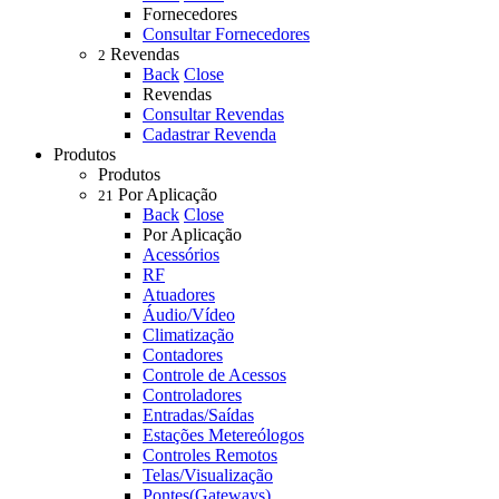
Fornecedores
Consultar Fornecedores
Revendas
2
Back
Close
Revendas
Consultar Revendas
Cadastrar Revenda
Produtos
Produtos
Por Aplicação
21
Back
Close
Por Aplicação
Acessórios
RF
Atuadores
Áudio/Vídeo
Climatização
Contadores
Controle de Acessos
Controladores
Entradas/Saídas
Estações Metereólogos
Controles Remotos
Telas/Visualização
Pontes(Gateways)