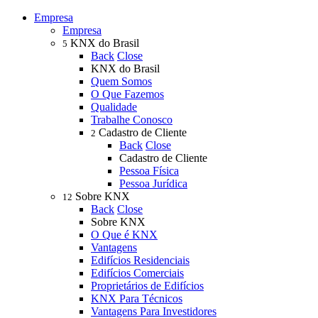
Empresa
Empresa
KNX do Brasil
5
Back
Close
KNX do Brasil
Quem Somos
O Que Fazemos
Qualidade
Trabalhe Conosco
Cadastro de Cliente
2
Back
Close
Cadastro de Cliente
Pessoa Física
Pessoa Jurídica
Sobre KNX
12
Back
Close
Sobre KNX
O Que é KNX
Vantagens
Edifícios Residenciais
Edifícios Comerciais
Proprietários de Edifícios
KNX Para Técnicos
Vantagens Para Investidores