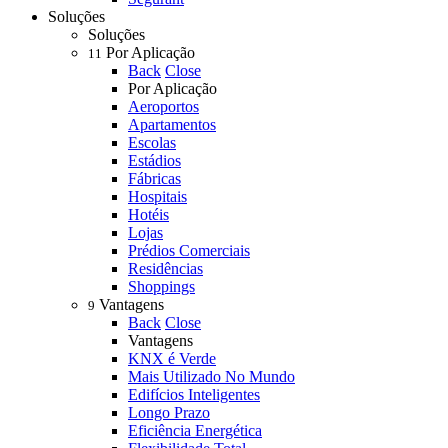
Soluções
Soluções
Por Aplicação
11
Back
Close
Por Aplicação
Aeroportos
Apartamentos
Escolas
Estádios
Fábricas
Hospitais
Hotéis
Lojas
Prédios Comerciais
Residências
Shoppings
Vantagens
9
Back
Close
Vantagens
KNX é Verde
Mais Utilizado No Mundo
Edifícios Inteligentes
Longo Prazo
Eficiência Energética