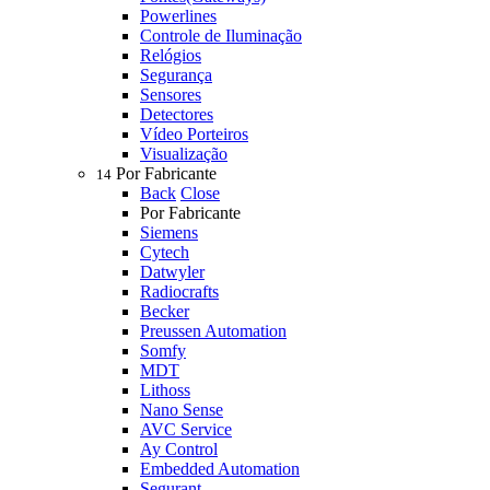
Powerlines
Controle de Iluminação
Relógios
Segurança
Sensores
Detectores
Vídeo Porteiros
Visualização
Por Fabricante
14
Back
Close
Por Fabricante
Siemens
Cytech
Datwyler
Radiocrafts
Becker
Preussen Automation
Somfy
MDT
Lithoss
Nano Sense
AVC Service
Ay Control
Embedded Automation
Segurant