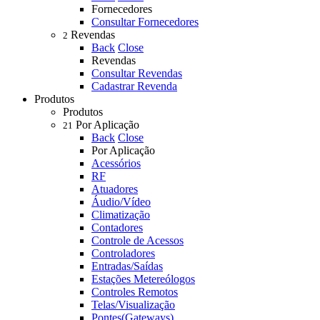
Fornecedores
Consultar Fornecedores
Revendas
2
Back
Close
Revendas
Consultar Revendas
Cadastrar Revenda
Produtos
Produtos
Por Aplicação
21
Back
Close
Por Aplicação
Acessórios
RF
Atuadores
Áudio/Vídeo
Climatização
Contadores
Controle de Acessos
Controladores
Entradas/Saídas
Estações Metereólogos
Controles Remotos
Telas/Visualização
Pontes(Gateways)