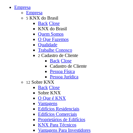
Empresa
Empresa
KNX do Brasil
5
Back
Close
KNX do Brasil
Quem Somos
O Que Fazemos
Qualidade
Trabalhe Conosco
Cadastro de Cliente
2
Back
Close
Cadastro de Cliente
Pessoa Física
Pessoa Jurídica
Sobre KNX
12
Back
Close
Sobre KNX
O Que é KNX
Vantagens
Edifícios Residenciais
Edifícios Comerciais
Proprietários de Edifícios
KNX Para Técnicos
Vantagens Para Investidores