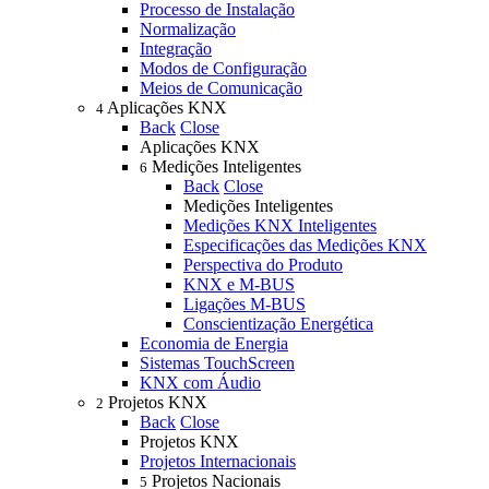
Processo de Instalação
Normalização
Integração
Modos de Configuração
Meios de Comunicação
Aplicações KNX
4
Back
Close
Aplicações KNX
Medições Inteligentes
6
Back
Close
Medições Inteligentes
Medições KNX Inteligentes
Especificações das Medições KNX
Perspectiva do Produto
KNX e M-BUS
Ligações M-BUS
Conscientização Energética
Economia de Energia
Sistemas TouchScreen
KNX com Áudio
Projetos KNX
2
Back
Close
Projetos KNX
Projetos Internacionais
Projetos Nacionais
5