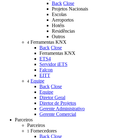
Back
Close
Projetos Nacionais
Escolas
Aeroportos
Hotéis
Residências
Outros
Ferramentas KNX
4
Back
Close
Ferramentas KNX
ETS4
Servidor iETS
Falcon
EITT
Equipe
4
Back
Close
Equipe
Diretor Geral
Diretor de Projetos
Gerente Administrativo
Gerente Comercial
Parceiros
Parceiros
Fornecedores
1
Back
Close