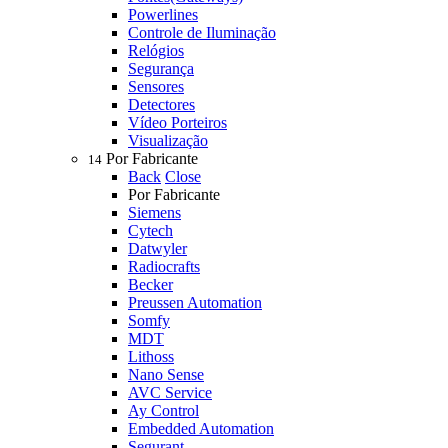
Powerlines
Controle de Iluminação
Relógios
Segurança
Sensores
Detectores
Vídeo Porteiros
Visualização
Por Fabricante
14
Back
Close
Por Fabricante
Siemens
Cytech
Datwyler
Radiocrafts
Becker
Preussen Automation
Somfy
MDT
Lithoss
Nano Sense
AVC Service
Ay Control
Embedded Automation
Segurant