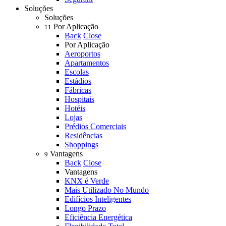
Soluções
Soluções
Por Aplicação
11
Back
Close
Por Aplicação
Aeroportos
Apartamentos
Escolas
Estádios
Fábricas
Hospitais
Hotéis
Lojas
Prédios Comerciais
Residências
Shoppings
Vantagens
9
Back
Close
Vantagens
KNX é Verde
Mais Utilizado No Mundo
Edifícios Inteligentes
Longo Prazo
Eficiência Energética