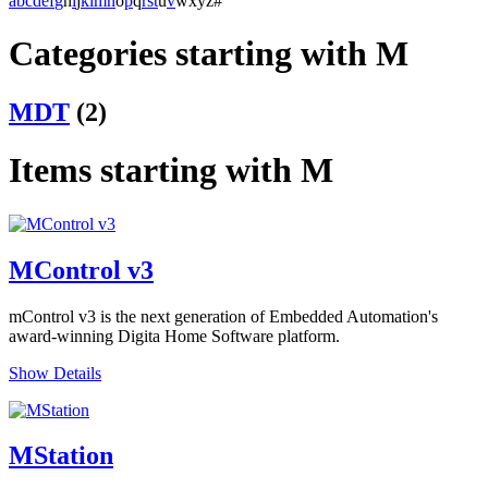
a
b
c
d
e
f
g
h
i
j
k
l
m
n
o
p
q
r
s
t
u
v
w
x
y
z
#
Categories starting with M
MDT
(2)
Items starting with M
MControl v3
mControl v3 is the next generation of Embedded Automation's
award-winning Digita Home Software platform.
Show Details
MStation