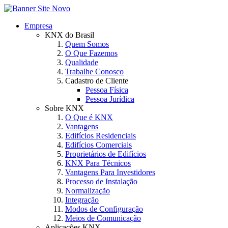
Empresa
KNX do Brasil
Quem Somos
O Que Fazemos
Qualidade
Trabalhe Conosco
Cadastro de Cliente
Pessoa Física
Pessoa Jurídica
Sobre KNX
O Que é KNX
Vantagens
Edifícios Residenciais
Edifícios Comerciais
Proprietários de Edifícios
KNX Para Técnicos
Vantagens Para Investidores
Processo de Instalação
Normalização
Integração
Modos de Configuração
Meios de Comunicação
Aplicações KNX