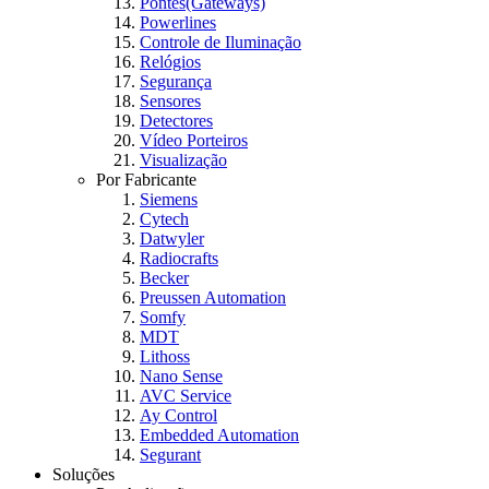
Pontes(Gateways)
Powerlines
Controle de Iluminação
Relógios
Segurança
Sensores
Detectores
Vídeo Porteiros
Visualização
Por Fabricante
Siemens
Cytech
Datwyler
Radiocrafts
Becker
Preussen Automation
Somfy
MDT
Lithoss
Nano Sense
AVC Service
Ay Control
Embedded Automation
Segurant
Soluções