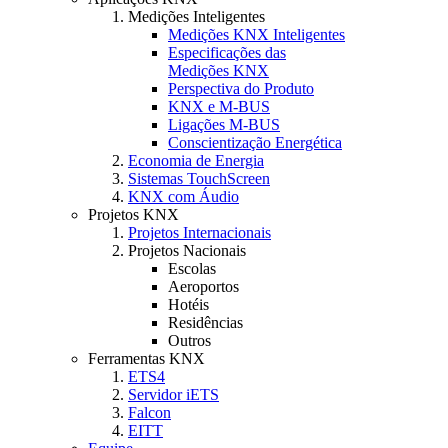
Medições Inteligentes
Medições KNX Inteligentes
Especificações das
Medições KNX
Perspectiva do Produto
KNX e M-BUS
Ligações M-BUS
Conscientização Energética
Economia de Energia
Sistemas TouchScreen
KNX com Áudio
Projetos KNX
Projetos Internacionais
Projetos Nacionais
Escolas
Aeroportos
Hotéis
Residências
Outros
Ferramentas KNX
ETS4
Servidor iETS
Falcon
EITT