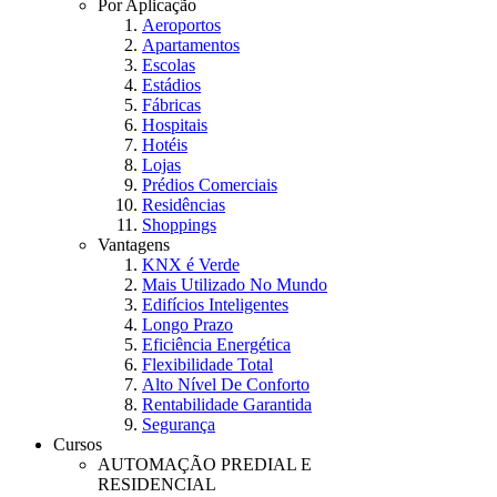
Por Aplicação
Aeroportos
Apartamentos
Escolas
Estádios
Fábricas
Hospitais
Hotéis
Lojas
Prédios Comerciais
Residências
Shoppings
Vantagens
KNX é Verde
Mais Utilizado No Mundo
Edifícios Inteligentes
Longo Prazo
Eficiência Energética
Flexibilidade Total
Alto Nível De Conforto
Rentabilidade Garantida
Segurança
Cursos
AUTOMAÇÃO PREDIAL E
RESIDENCIAL