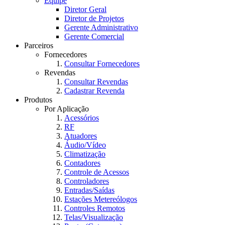
Equipe
Diretor Geral
Diretor de Projetos
Gerente Administrativo
Gerente Comercial
Parceiros
Fornecedores
Consultar Fornecedores
Revendas
Consultar Revendas
Cadastrar Revenda
Produtos
Por Aplicação
Acessórios
RF
Atuadores
Áudio/Vídeo
Climatização
Contadores
Controle de Acessos
Controladores
Entradas/Saídas
Estações Metereólogos
Controles Remotos
Telas/Visualização