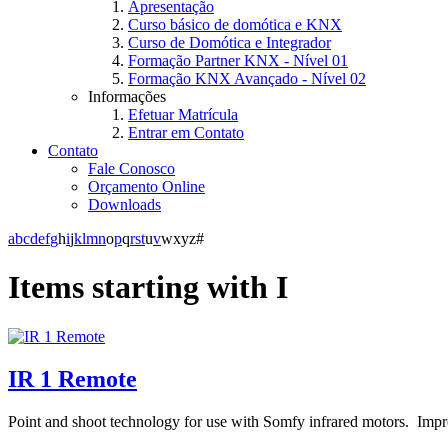
Apresentação
Curso básico de domótica e KNX
Curso de Domótica e Integrador
Formação Partner KNX - Nível 01
Formação KNX Avançado - Nível 02
Informações
Efetuar Matrícula
Entrar em Contato
Contato
Fale Conosco
Orçamento Online
Downloads
a
b
c
d
e
f
g
h
i
j
k
l
m
n
o
p
q
r
s
t
u
v
w
x
y
z
#
Items starting with I
IR 1 Remote
Point and shoot technology for use with Somfy infrared motors. Impro