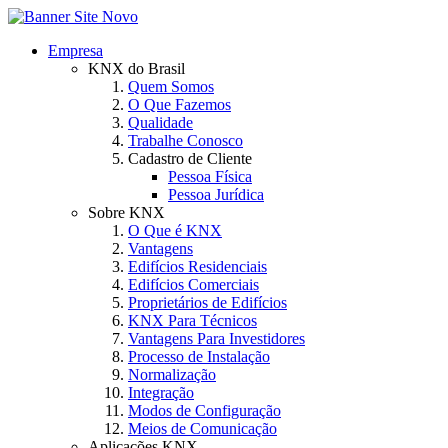
Empresa
KNX do Brasil
Quem Somos
O Que Fazemos
Qualidade
Trabalhe Conosco
Cadastro de Cliente
Pessoa Física
Pessoa Jurídica
Sobre KNX
O Que é KNX
Vantagens
Edifícios Residenciais
Edifícios Comerciais
Proprietários de Edifícios
KNX Para Técnicos
Vantagens Para Investidores
Processo de Instalação
Normalização
Integração
Modos de Configuração
Meios de Comunicação
Aplicações KNX