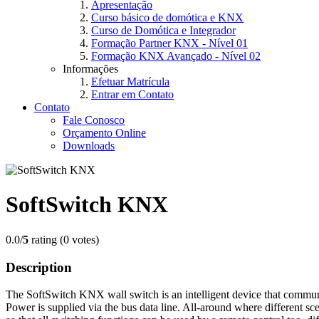
Apresentação
Curso básico de domótica e KNX
Curso de Domótica e Integrador
Formação Partner KNX - Nível 01
Formação KNX Avançado - Nível 02
Informações
Efetuar Matrícula
Entrar em Contato
Contato
Fale Conosco
Orçamento Online
Downloads
SoftSwitch KNX
0.0/
5
rating (0 votes)
Description
The SoftSwitch KNX wall switch is an intelligent device that communi
Power is supplied via the bus data line. All-around where different sc