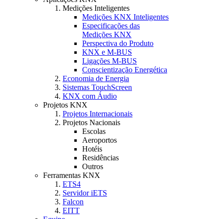
Medições Inteligentes
Medições KNX Inteligentes
Especificações das
Medições KNX
Perspectiva do Produto
KNX e M-BUS
Ligações M-BUS
Conscientização Energética
Economia de Energia
Sistemas TouchScreen
KNX com Áudio
Projetos KNX
Projetos Internacionais
Projetos Nacionais
Escolas
Aeroportos
Hotéis
Residências
Outros
Ferramentas KNX
ETS4
Servidor iETS
Falcon
EITT