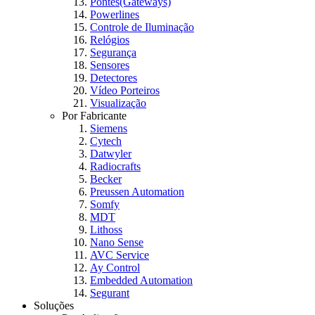
Pontes(Gateways)
Powerlines
Controle de Iluminação
Relógios
Segurança
Sensores
Detectores
Vídeo Porteiros
Visualização
Por Fabricante
Siemens
Cytech
Datwyler
Radiocrafts
Becker
Preussen Automation
Somfy
MDT
Lithoss
Nano Sense
AVC Service
Ay Control
Embedded Automation
Segurant
Soluções