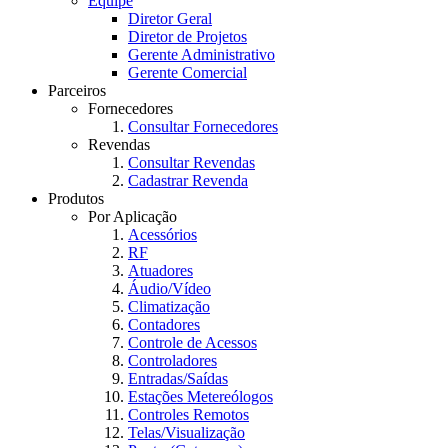
Equipe
Diretor Geral
Diretor de Projetos
Gerente Administrativo
Gerente Comercial
Parceiros
Fornecedores
Consultar Fornecedores
Revendas
Consultar Revendas
Cadastrar Revenda
Produtos
Por Aplicação
Acessórios
RF
Atuadores
Áudio/Vídeo
Climatização
Contadores
Controle de Acessos
Controladores
Entradas/Saídas
Estações Metereólogos
Controles Remotos
Telas/Visualização