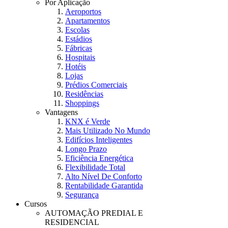
Por Aplicação
Aeroportos
Apartamentos
Escolas
Estádios
Fábricas
Hospitais
Hotéis
Lojas
Prédios Comerciais
Residências
Shoppings
Vantagens
KNX é Verde
Mais Utilizado No Mundo
Edifícios Inteligentes
Longo Prazo
Eficiência Energética
Flexibilidade Total
Alto Nível De Conforto
Rentabilidade Garantida
Segurança
Cursos
AUTOMAÇÃO PREDIAL E
RESIDENCIAL